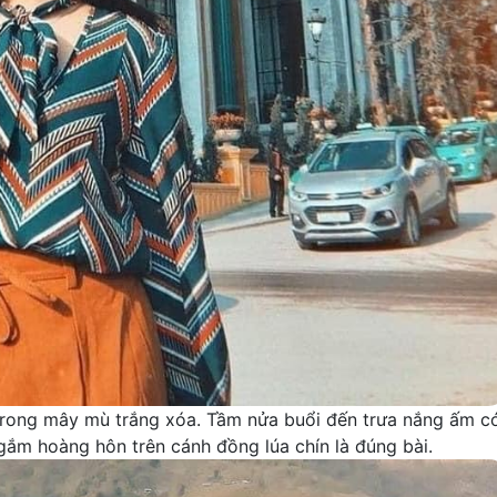
rong mây mù trắng xóa. Tầm nửa buổi đến trưa nắng ấm c
 ngắm hoàng hôn trên cánh đồng lúa chín là đúng bài.