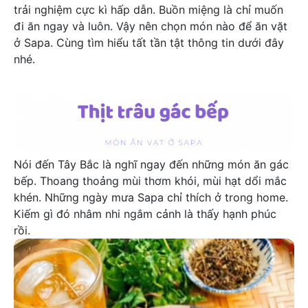
trải nghiệm cực kì hấp dẫn. Buồn miệng là chỉ muốn
đi ăn ngay và luôn. Vậy nên chọn món nào để ăn vặt
ở Sapa. Cùng tìm hiểu tất tần tật thông tin dưới đây
nhé.
Thịt trâu gác bếp – đặc sản Sapa
Nói đến Tây Bắc là nghĩ ngay đến những món ăn gác
bếp. Thoang thoảng mùi thơm khói, mùi hạt dổi mắc
khén. Những ngày mưa Sapa chỉ thích ở trong home.
Kiếm gì đó nhâm nhi ngắm cảnh là thấy hạnh phúc
rồi.