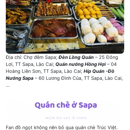
Địa chỉ: Chợ đêm Sapa;
Đèn Lồng Quán
– 25 Đông
Lơi, TT Sapa, Lào Cai;
Quán nướng Hồng Hợi
– 04
Hoàng Liên Sơn, TT Sapa, Lào Cai;
Híp Quán -Đồ
Nướng Sapa
– 60 Lương Đình Của, TT Sapa, Lào Cai,
…
Ăn chè Sapa ăn vặt sapa
Fan đồ ngọt không nên bỏ qua quán chè Trúc Việt.