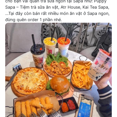
cho bạn vài quán trà sữa ngon tại Sapa như: Puppy
Sapa – Tiệm trà sữa ăn vặt, Atr House, Kai Tea Sapa,
…Tại đây còn bán rất nhiều món ăn vặt ở Sapa ngon,
đừng quên order 1 phần nhé.